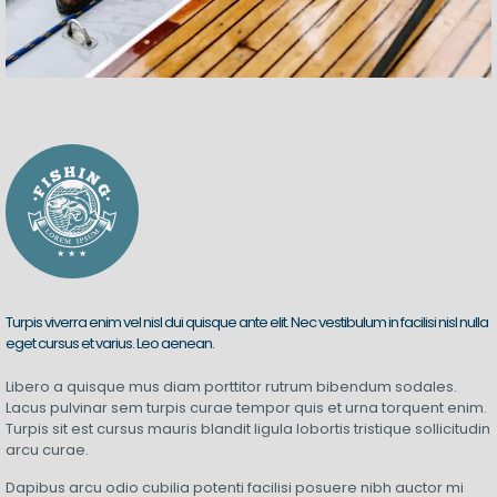
Turpis viverra enim vel nisl dui quisque ante elit. Nec vestibulum in facilisi nisl nulla
eget cursus et varius. Leo aenean.
Libero a quisque mus diam porttitor rutrum bibendum sodales.
Lacus pulvinar sem turpis curae tempor quis et urna torquent enim.
Turpis sit est cursus mauris blandit ligula lobortis tristique sollicitudin
arcu curae.
Dapibus arcu odio cubilia potenti facilisi posuere nibh auctor mi