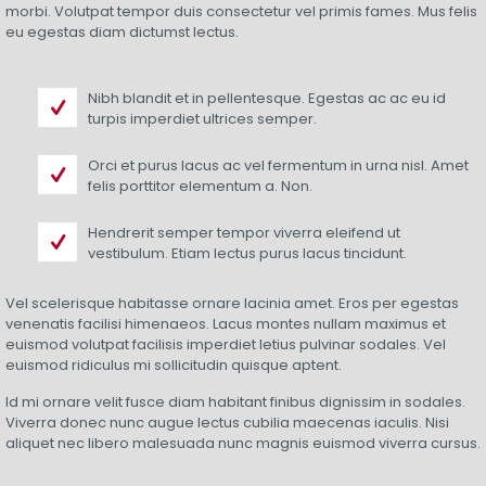
morbi. Volutpat tempor duis consectetur vel primis fames. Mus felis
eu egestas diam dictumst lectus.
Nibh blandit et in pellentesque. Egestas ac ac eu id
turpis imperdiet ultrices semper.
Orci et purus lacus ac vel fermentum in urna nisl. Amet
felis porttitor elementum a. Non.
Hendrerit semper tempor viverra eleifend ut
vestibulum. Etiam lectus purus lacus tincidunt.
Vel scelerisque habitasse ornare lacinia amet. Eros per egestas
venenatis facilisi himenaeos. Lacus montes nullam maximus et
euismod volutpat facilisis imperdiet letius pulvinar sodales. Vel
euismod ridiculus mi sollicitudin quisque aptent.
Id mi ornare velit fusce diam habitant finibus dignissim in sodales.
Viverra donec nunc augue lectus cubilia maecenas iaculis. Nisi
aliquet nec libero malesuada nunc magnis euismod viverra cursus.