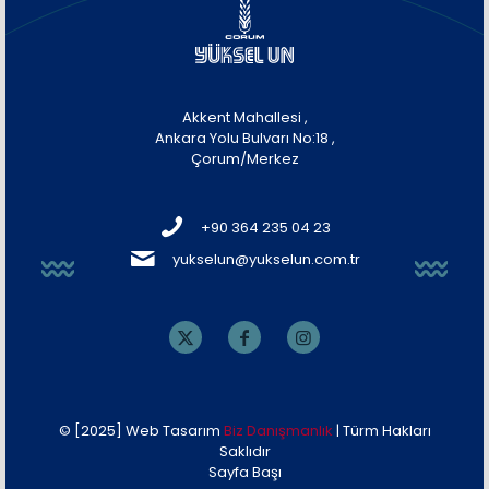
Akkent Mahallesi ,
Ankara Yolu Bulvarı No:18 ,
Çorum/Merkez
+90 364 235 04 23
yukselun@yukselun.com.tr
© [2025] Web Tasarım
Biz Danışmanlık
| Türm Hakları
Saklıdır
Sayfa Başı