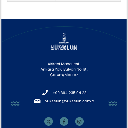
Akkent Mahallesi ,
Ankara Yolu Bulvarı No:18 ,
Çorum/Merkez
+90 364 235 04 23
yukselun@yukselun.com.tr