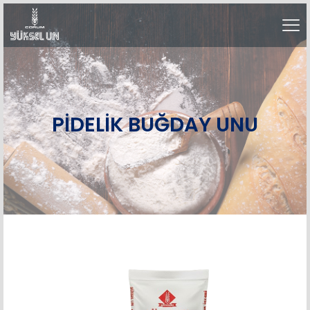
PİDELİK BUĞDAY UNU