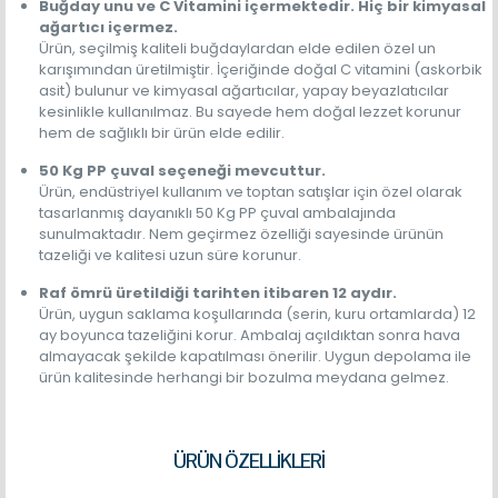
Buğday unu ve C Vitamini içermektedir. Hiç bir kimyasal
ağartıcı içermez.
Ürün, seçilmiş kaliteli buğdaylardan elde edilen özel un
karışımından üretilmiştir. İçeriğinde doğal C vitamini (askorbik
asit) bulunur ve kimyasal ağartıcılar, yapay beyazlatıcılar
kesinlikle kullanılmaz. Bu sayede hem doğal lezzet korunur
hem de sağlıklı bir ürün elde edilir.
50 Kg PP çuval seçeneği mevcuttur.
Ürün, endüstriyel kullanım ve toptan satışlar için özel olarak
tasarlanmış dayanıklı 50 Kg PP çuval ambalajında
sunulmaktadır. Nem geçirmez özelliği sayesinde ürünün
tazeliği ve kalitesi uzun süre korunur.
Raf ömrü üretildiği tarihten itibaren 12 aydır.
Ürün, uygun saklama koşullarında (serin, kuru ortamlarda) 12
ay boyunca tazeliğini korur. Ambalaj açıldıktan sonra hava
almayacak şekilde kapatılması önerilir. Uygun depolama ile
ürün kalitesinde herhangi bir bozulma meydana gelmez.
ÜRÜN ÖZELLİKLERİ